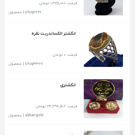
قیمت: 1,325,000 تومان
shop2697
|
محصول
انگشتر الکساندریت نقره
قیمت: 0 تومان
shop3327
|
محصول
انگشتری
قیمت: 63,398,506 تومان
akbarigold
|
محصول