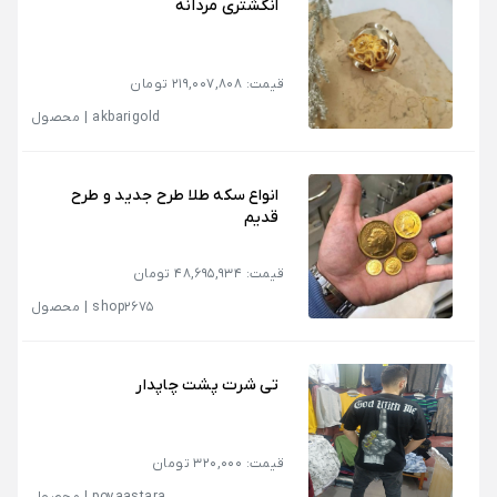
انگشتری مردانه
قیمت: 219,007,808 تومان
akbarigold
|
محصول
انواع سکه طلا طرح جدید و طرح
قدیم
قیمت: 48,695,934 تومان
shop2675
|
محصول
تی شرت پشت چاپدار
قیمت: 320,000 تومان