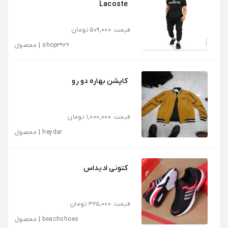
Lacoste
قیمت: 509,000 تومان
shop2926
|
محصول
کاپشن بهاره دو رو
قیمت: 1,000,000 تومان
heydar
|
محصول
کتونی ادیداس
قیمت: 325,000 تومان
beachshoes
|
محصول