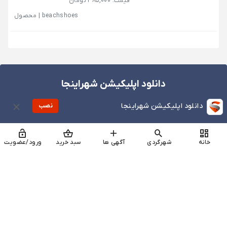
قیمت: 385,000 تومان
beachshoes
|
محصول
دانلود اپلیکیشن شهراینجا
دانلود اپلیکیشن شهراینجا
نصب
خانه
شهرگردی
آگهی ها
سبد خرید
ورود/عضویت
تلفن پشتیبانی
۷ روز هفته، ۲۴ ساعته پاسخگوی شما
|
04532622890
هستیم