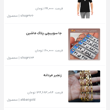
قیمت: 199,000 تومان
shop2926
|
محصول
جا سوییچی پلاک ماشین
قیمت: 160,000 تومان
shop2724
|
محصول
زنجیر مردانه
قیمت: 134,683,084 تومان
akbarigold
|
محصول