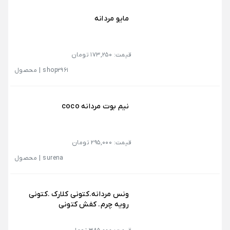
مایو مردانه
قیمت: 173,250 تومان
shop2961
|
محصول
نیم بوت مردانه coco
قیمت: 295,000 تومان
surena
|
محصول
ونس مردانه.‌کتونی کلارک .کتونی
رویه چرم. کفش کتونی