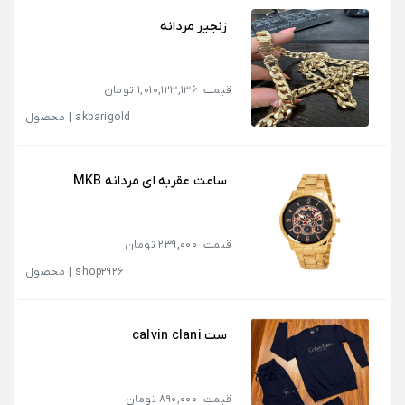
زنجیر مردانه
قیمت: 1,010,123,136 تومان
akbarigold
|
محصول
ساعت عقربه ای مردانه MKB
قیمت: 239,000 تومان
shop2926
|
محصول
ست calvin clani
قیمت: 890,000 تومان