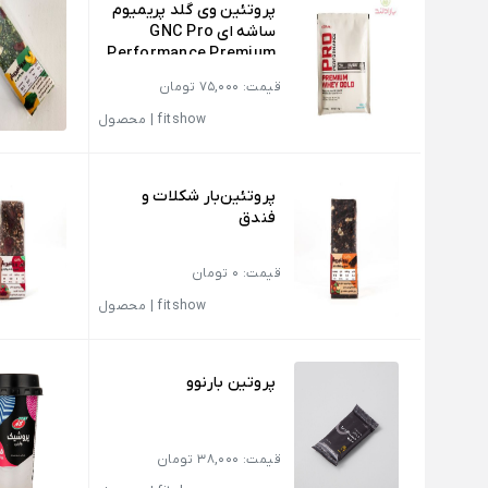
پروتئین وی گلد پریمیوم
ساشه ای GNC Pro
Performance Premium
Whey Gold
قیمت: 75,000 تومان
fitshow
|
محصول
پروتئین‌بار شکلات و
فندق
قیمت: 0 تومان
fitshow
|
محصول
پروتین بارنوو
قیمت: 38,000 تومان