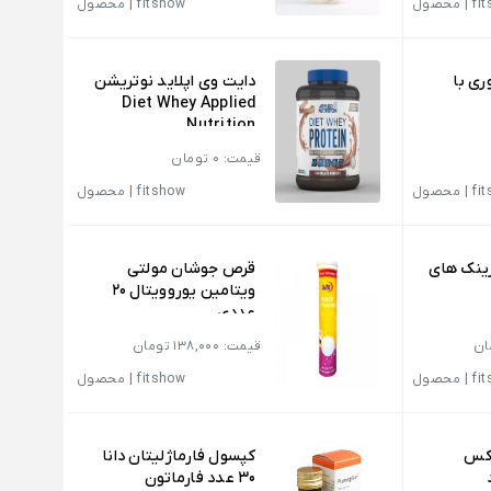
fi
|
محصول
fitshow
|
محصول
ری با
دایت وی اپلاید نوتریشن
Diet Whey Applied
Nutrition
قیمت: 0 تومان
fi
|
محصول
fitshow
|
محصول
ینک های
قرص جوشان مولتی
ویتامین یوروویتال 20
عددی
قیمت: 138,000 تومان
fi
|
محصول
fitshow
|
محصول
یکس
کپسول فارماژلیتان دانا
30 عدد فارماتون