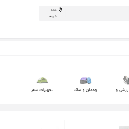
همه
شهرها
زشی و
چمدان و ساک
تجهیزات سفر
زات