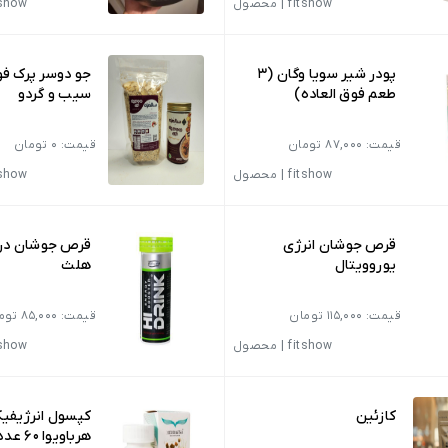
fitshow
|
محصول
tshow
پودر شیر سویا وگان (3
جو دوسر پرک فو
طعم فوق العاده)
سیب‌ و گردو
قیمت: 87,000 تومان
قیمت: 0 تومان
fitshow
|
محصول
tshow
قرص جوشان انرژی
قرص جوشان در
یوروویتال
هلث
قیمت: 115,000 تومان
قیمت: 85,000 تومان
fitshow
|
محصول
tshow
کازئین
کپسول انرژیف
هرباویوا 60 عدد