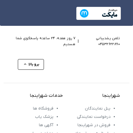
تلفن پشتیبانی
۷ روز هفته، ۲۴ ساعته پاسخگوی شما
|
04532622890
هستیم
برو بالا
شهراینجا
خدمات شهراینجا
پنل نمایندگان
فروشگاه ها
درخواست نمایندگی
پزشک یاب
فروش در شهراینجا
آگهی ها