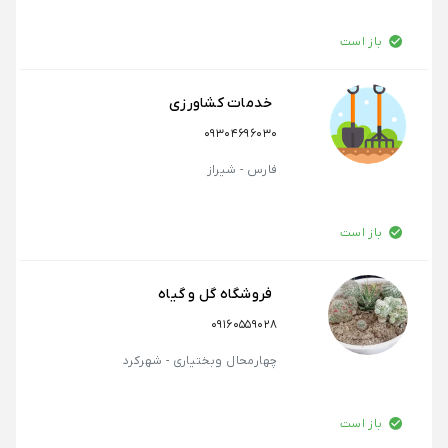
باز است
خدمات کشاورزی
09304696030
فارس - شیراز
باز است
فروشگاه گل و گیاه
09160559028
چهارمحال وبختیاری - شهرکرد
باز است