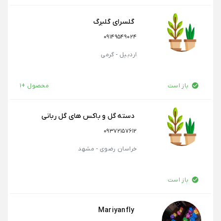
گلسرای گلبرگ
09149549024
اردبیل - گرمی
باز است
محصول +1
دسته گل و باکس های گل ربانی
۰۹۳۷۲۱۵۷۶۱۲
خراسان رضوی - مشهد
باز است
Mariyanfly