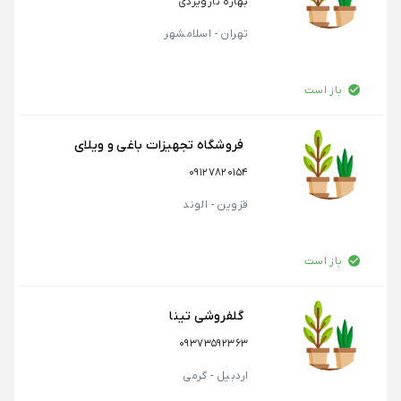
بهاره تارویردی
تهران - اسلامشهر
باز است
فروشگاه تجهیزات باغی و ویلای
09127820154
قزوین - الوند
باز است
گلفروشی تینا
09373592363
اردبیل - گرمی