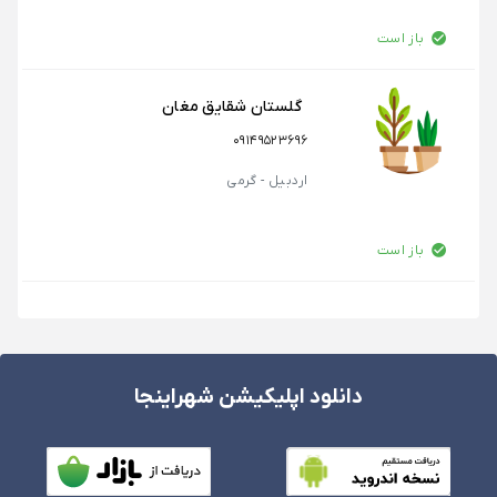
باز است
گلستان شقایق مغان
09149523696
اردبیل - گرمی
باز است
دانلود اپلیکیشن شهراینجا