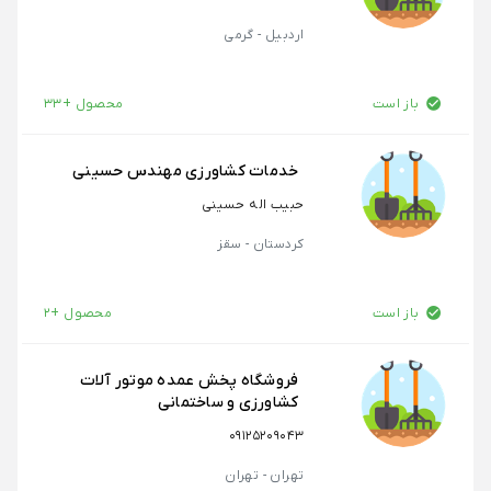
اردبیل - گرمی
باز است
محصول +33
خدمات کشاورزی مهندس حسینی
حبیب اله حسینی
کردستان - سقز
باز است
محصول +2
فروشگاه پخش عمده موتور آلات
کشاورزی و ساختمانی
09125209043
تهران - تهران