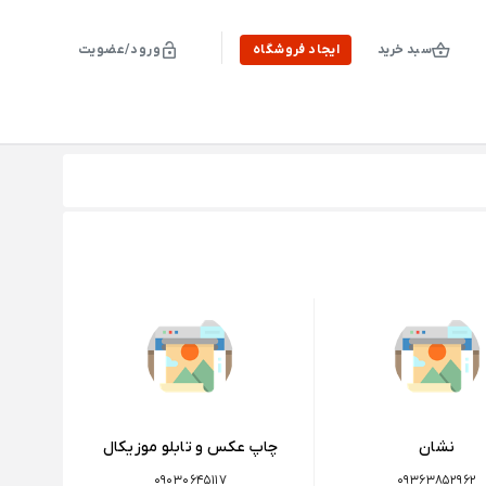
سبد خرید
ایجاد فروشگاه
ورود/عضویت
نشان
چاپ عکس و تابلو موزیکال
09030645117
09363852962