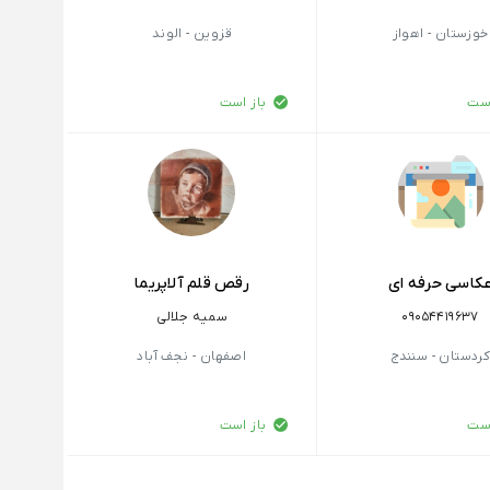
خوزستان - اهواز
قزوین - الوند
است
باز است
کاسی حرفه ای
رقص قلم آلاپریما
09054419637
سمیه جلالی
ردستان - سنندج
اصفهان - نجف آباد
است
باز است