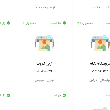
اردبیل - گرمی
قزوین - محمدیه
ست
محصول +3
باز است
محصول +1
باز 
روشگاه نگاه
آرین گروپ
ع
09906606174
09336291649
زستان - دزفول
تهران - پردیس
ک
ست
باز است
باز 