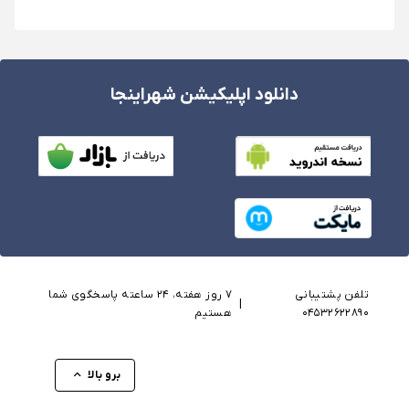
دانلود اپلیکیشن شهراینجا
تلفن پشتیبانی
۷ روز هفته، ۲۴ ساعته پاسخگوی شما
|
04532622890
هستیم
برو بالا