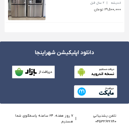
اندیشه
|
2 سال قبل
29,500,000 تومان
دانلود اپلیکیشن شهراینجا
تلفن پشتیبانی
۷ روز هفته، ۲۴ ساعته پاسخگوی شما
|
04532622890
هستیم